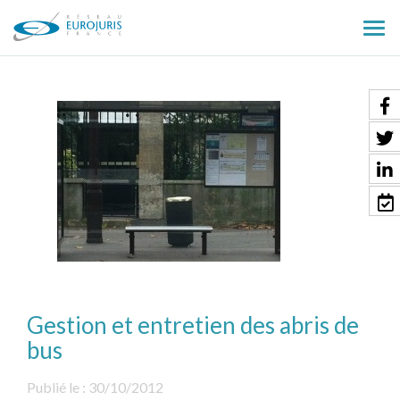
Ouv
le
men
Gestion et entretien des abris de
bus
Publié le :
30/10/2012