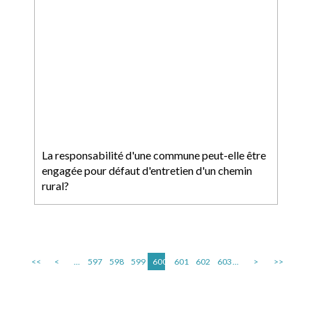
La responsabilité d'une commune peut-elle être
engagée pour défaut d'entretien d'un chemin
rural?
<<
<
...
597
598
599
600
601
602
603
...
>
>>