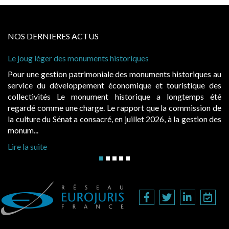
NOS DERNIERES ACTUS
nts historiques
Cabines de plage : le juge ad
à condition de les asseoir sur 
niale des monuments historiques au
Evocatrices des bains de m
nt économique et touristique des
également un beau sujet doma
ment historique a longtemps été
public, elles donnent lieu
e. Le rapport que la commission de
d’occupation. Saisies par des
cré, en juillet 2026, à la gestion des
hausses, les juridictions adminis
Lire la suite