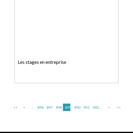
Les stages en entreprise
<<
<
...
896
897
898
899
900
901
902
...
>
>>