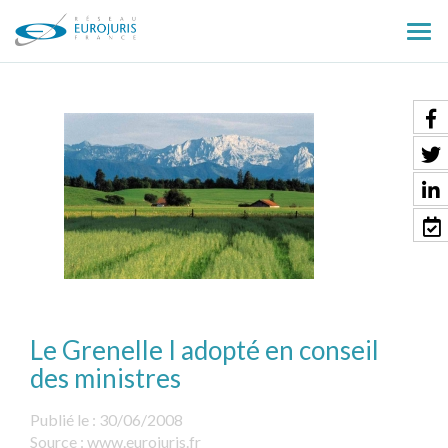
Ouv
le
men
Le Grenelle I adopté en conseil
des ministres
Publié le :
30/06/2008
Source :
www.eurojuris.fr