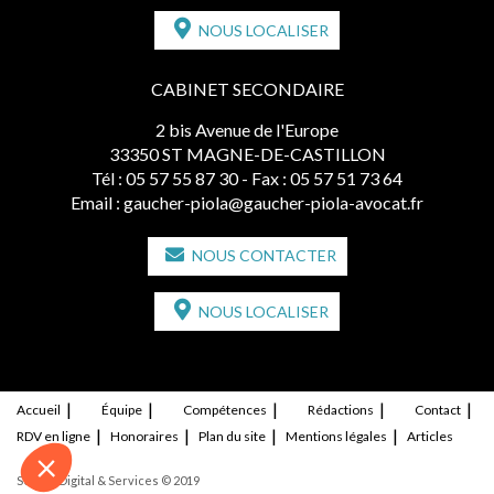
NOUS LOCALISER
CABINET SECONDAIRE
2 bis Avenue de l'Europe
33350 ST MAGNE-DE-CASTILLON
Tél :
05 57 55 87 30
- Fax : 05 57 51 73 64
Email :
gaucher-piola@gaucher-piola-avocat.fr
NOUS CONTACTER
NOUS LOCALISER
Accueil
Équipe
Compétences
Rédactions
Contact
RDV en ligne
Honoraires
Plan du site
Mentions légales
Articles
Septeo Digital & Services © 2019