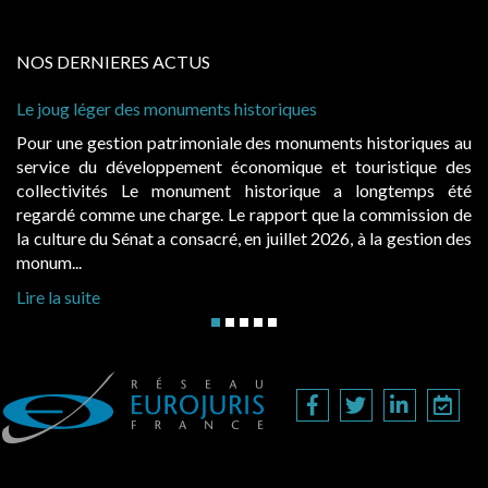
NOS DERNIERES ACTUS
onuments historiques
Cabines de plage : le ju
à condition de les asseoi
atrimoniale des monuments historiques au
Evocatrices des bains
ppement économique et touristique des
également un beau sujet
 monument historique a longtemps été
public, elles donnent
charge. Le rapport que la commission de
d’occupation. Saisies p
a consacré, en juillet 2026, à la gestion des
hausses, les juridictions 
Lire la suite