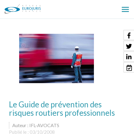
Ouv
le
men
Le Guide de prévention des
risques routiers professionnels
Auteur : IFL-AVOCATS
Publié le :
03/10/2008