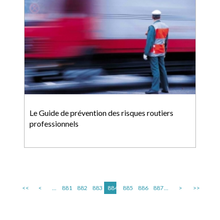
Le Guide de prévention des risques routiers
professionnels
<<
<
...
881
882
883
884
885
886
887
...
>
>>