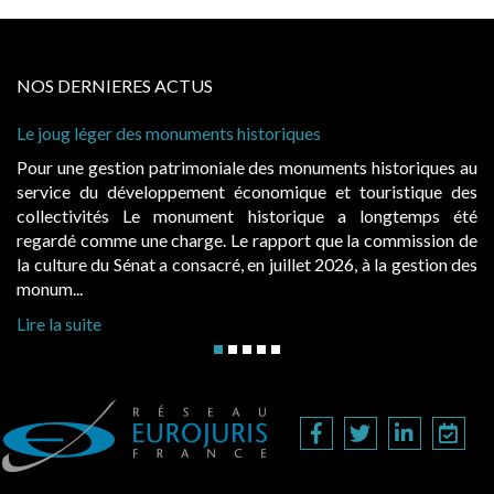
NOS DERNIERES ACTUS
éger des monuments historiques
Cabines de pla
à condition de
gestion patrimoniale des monuments historiques au
Evocatrices 
du développement économique et touristique des
également un 
vités Le monument historique a longtemps été
public, elle
omme une charge. Le rapport que la commission de
d’occupation.
 du Sénat a consacré, en juillet 2026, à la gestion des
hausses, les ju
Lire la suite
te