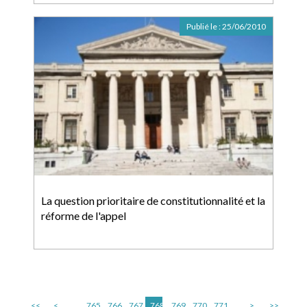
Publié le :
25/06/2010
La question prioritaire de constitutionnalité et la
réforme de l'appel
<<
<
...
765
766
767
768
769
770
771
...
>
>>