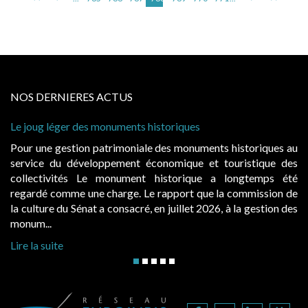
NOS DERNIERES ACTUS
onuments historiques
Cabines de plage : le ju
à condition de les asseoi
atrimoniale des monuments historiques au
Evocatrices des bains
ppement économique et touristique des
également un beau sujet
 monument historique a longtemps été
public, elles donnent
charge. Le rapport que la commission de
d’occupation. Saisies p
a consacré, en juillet 2026, à la gestion des
hausses, les juridictions 
Lire la suite