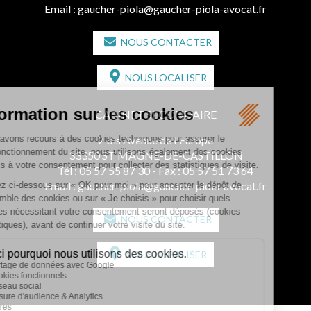
Email :
gaucher-piola@gaucher-piola-avocat.fr
NOUS CONTACTER
NOUS LOCALISER
CABINET SECONDAIRE
2 bis Avenue de l'Europe
33350 ST MAGNE-DE-CASTILLON
Tél :
05 57 55 87 30
- Fax : 05 57 51 73 64
Email :
gaucher-piola@gaucher-piola-avocat.fr
NOUS CONTACTER
NOUS LOCALISER