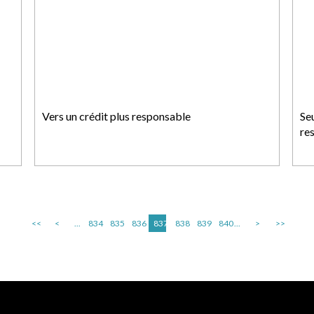
Vers un crédit plus responsable
Seu
res
<<
<
...
834
835
836
837
838
839
840
...
>
>>