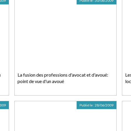
2009
Publié le :
30/06/2009
u
La fusion des professions d'avocat et d'avoué:
Le
point de vue d'un avoué
loc
2009
Publié le :
28/06/2009