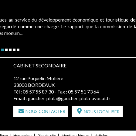
ques au service du développement économique et touristique de
é regardé comme une charge. Le rapport que la commission de l
des monum...
CABINET SECONDAIRE
12 rue Poquelin Molière
33000 BORDEAUX
Tél :
05 57 55 87 30
- Fax : 05 57 51 73 64
Email :
gaucher-piola@gaucher-piola-avocat.fr
NOUS CONTACTER
NOUS LOCALISER
ligne
Honoraires
Plan du site
Mentions légales
Articles