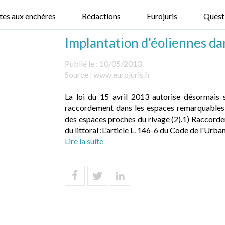
tes aux enchères
Rédactions
Eurojuris
Quest
Implantation d'éoliennes da
Publié le :
10/05/2013
Source :
www.eurojuris.fr
La loi du 15 avril 2013 autorise désormais s
raccordement dans les espaces remarquables du
des espaces proches du rivage (2).1) Raccord
du littoral :L'article L. 146-6 du Code de l'Urban
Lire la suite