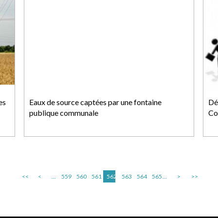
es
Eaux de source captées par une fontaine
Dép
publique communale
Co
<<
<
...
559
560
561
562
563
564
565
...
>
>>