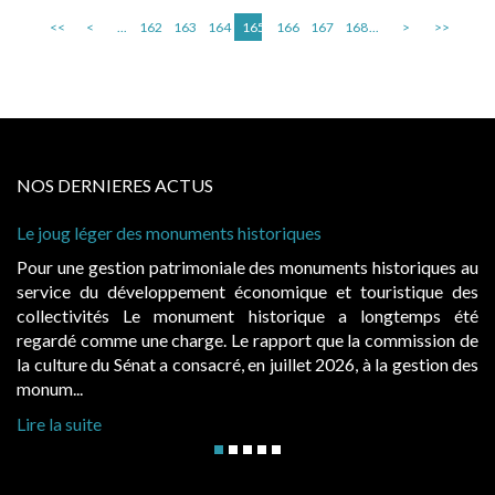
<<
<
...
162
163
164
165
166
167
168
...
>
>>
NOS DERNIERES ACTUS
storiques
Cabines de plage : le juge admet de
à condition de les asseoir sur les « 
 des monuments historiques au
Evocatrices des bains de mer, le
onomique et touristique des
également un beau sujet domanial. 
historique a longtemps été
public, elles donnent lieu au p
rapport que la commission de
d’occupation. Saisies par des occup
n juillet 2026, à la gestion des
hausses, les juridictions administrativ
Lire la suite