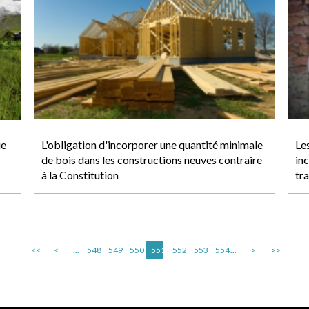
ue
L'obligation d'incorporer une quantité minimale
Les
de bois dans les constructions neuves contraire
inc
à la Constitution
tra
<<
<
...
548
549
550
551
552
553
554
...
>
>>