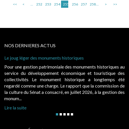
<<
<
...
252
253
254
255
256
257
258
...
>
>>
NOS DERNIERES ACTUS
éger des monuments historiques
Cabines de pla
à condition de
gestion patrimoniale des monuments historiques au
Evocatrices 
du développement économique et touristique des
également un 
vités Le monument historique a longtemps été
public, elle
omme une charge. Le rapport que la commission de
d’occupation.
 du Sénat a consacré, en juillet 2026, à la gestion des
hausses, les ju
Lire la suite
te