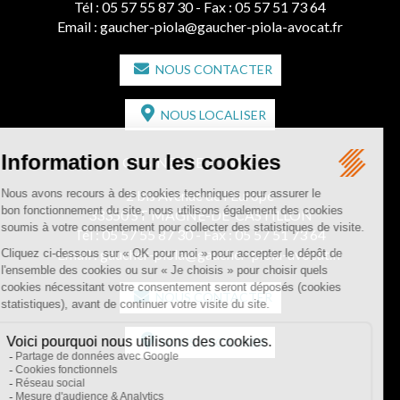
Tél :
05 57 55 87 30
- Fax : 05 57 51 73 64
Email :
gaucher-piola@gaucher-piola-avocat.fr
NOUS CONTACTER
NOUS LOCALISER
CABINET SECONDAIRE
2 bis Avenue de l'Europe
33350 ST MAGNE-DE-CASTILLON
Tél :
05 57 55 87 30
- Fax : 05 57 51 73 64
Email :
gaucher-piola@gaucher-piola-avocat.fr
NOUS CONTACTER
NOUS LOCALISER