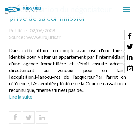
Indemnisation du négociateur
Ouv
privé de sa commission
le
men
Publié le :
02/06/2008
Source :
www.eurojuris.fr
Dans cette affaire, un couple avait usé d'une fausse
identité pour visiter un appartement par l'intermédiaire
d'une agence immobilière et s'était ensuite adressé
directement au vendeur pour en faire
l'acquisition.Manoeuvres de l'acquéreurPar l'arrêt en
référence, l'Assemblée plénière de la Cour de cassation a
reconnu que, "même s'il n'est pas dé...
Lire la suite