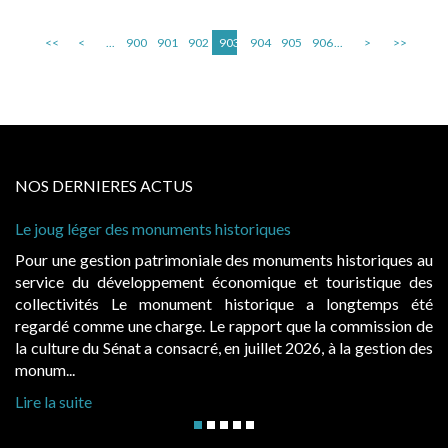
<<
<
...
900
901
902
903
904
905
906
...
>
>>
NOS DERNIERES ACTUS
Le joug léger des monuments historiques
Ca
à 
Pour une gestion patrimoniale des monuments historiques au
Ev
service du développement économique et touristique des
ég
collectivités Le monument historique a longtemps été
pu
regardé comme une charge. Le rapport que la commission de
d’
la culture du Sénat a consacré, en juillet 2026, à la gestion des
ha
monum...
Li
Lire la suite