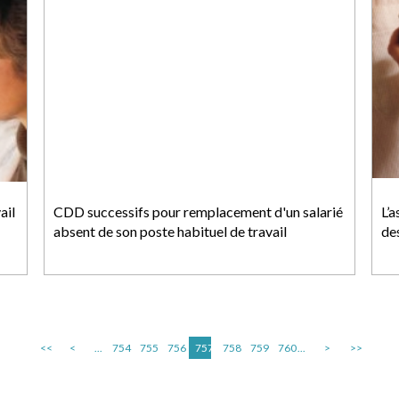
ail
CDD successifs pour remplacement d'un salarié
L’a
absent de son poste habituel de travail
de
<<
<
...
754
755
756
757
758
759
760
...
>
>>