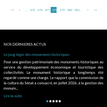
<<
<
...
375
376
377
378
379
380
381
...
>
>>
NOS DERNIERES ACTUS
Cabines de plage : le juge admet des redevance
à condition de les asseoir sur les « avantages p
nts historiques au
Evocatrices des bains de mer, les cabanes 
t touristique des
également un beau sujet domanial. Installées 
e a longtemps été
public, elles donnent lieu au paiement d’
e la commission de
d’occupation. Saisies par des occupants conte
026, à la gestion des
hausses, les juridictions administratives ont clari
Lire la suite