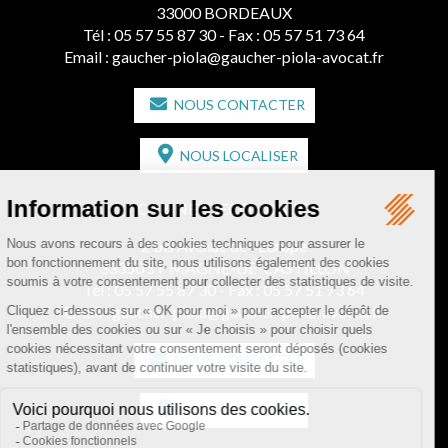
33000 BORDEAUX
Tél :
05 57 55 87 30
- Fax : 05 57 51 73 64
Email :
gaucher-piola@gaucher-piola-avocat.fr
NOUS CONTACTER
NOUS LOCALISER
CABINET SECONDAIRE
2 bis Avenue de l'Europe
33350 ST MAGNE-DE-CASTILLON
Tél :
05 57 55 87 30
- Fax : 05 57 51 73 64
Email :
gaucher-piola@gaucher-piola-avocat.fr
NOUS CONTACTER
NOUS LOCALISER