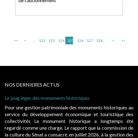
de cautionnement
<<
<
...
122
123
124
125
126
127
128
...
>
>>
NOS DERNIERES ACTUS
s
Cabines de plage : le juge admet des redevan
à condition de les asseoir sur les « avantage
uments historiques au
Evocatrices des bains de mer, les caban
 et touristique des
également un beau sujet domanial. Installé
que a longtemps été
public, elles donnent lieu au paiement
que la commission de
d’occupation. Saisies par des occupants con
 2026, à la gestion des