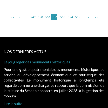
<<
<
...
549
550
551
552
553
554
555
...
>
>>
NOS DERNIERES ACTUS
Le joug léger des monuments historiques
Ca
à 
Pour une gestion patrimoniale des monuments historiques au
Ev
service du développement économique et touristique des
ég
collectivités Le monument historique a longtemps été
pu
regardé comme une charge. Le rapport que la commission de
d’
la culture du Sénat a consacré, en juillet 2026, à la gestion des
ha
monum...
Li
Lire la suite