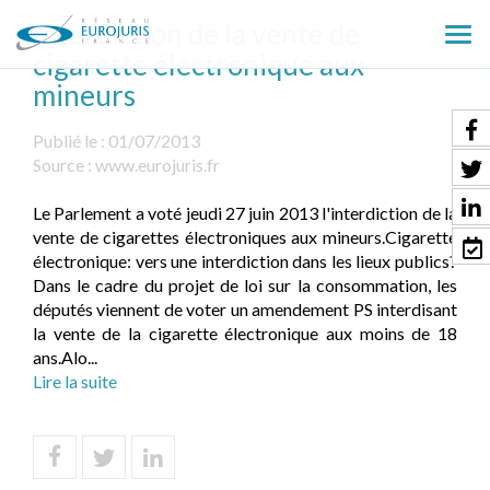
Interdiction de la vente de
Ouv
cigarette électronique aux
le
mineurs
men
Publié le :
01/07/2013
Source :
www.eurojuris.fr
Le Parlement a voté jeudi 27 juin 2013 l'interdiction de la
vente de cigarettes électroniques aux mineurs.Cigarette
électronique: vers une interdiction dans les lieux publics?
Dans le cadre du projet de loi sur la consommation, les
députés viennent de voter un amendement PS interdisant
la vente de la cigarette électronique aux moins de 18
ans.Alo...
Lire la suite