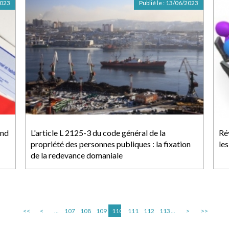
2023
Publié le :
13/06/2023
and
L'article L 2125-3 du code général de la
Rév
propriété des personnes publiques : la fixation
le
de la redevance domaniale
<<
<
...
107
108
109
110
111
112
113
...
>
>>