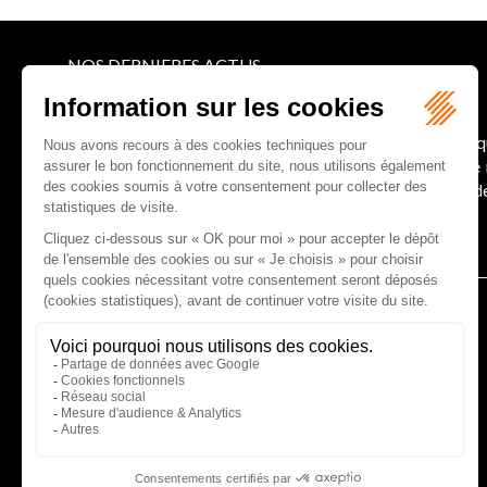
NOS DERNIERES ACTUS
Le joug léger des monuments historiques
Pour une gestion patrimoniale des monuments histori
collectivités Le monument historique a longtemps ét
culture du Sénat a consacré, en juillet 2026, à la gestion 
Lire la suite
CABINET D'AVOCATS GAUCHER-PIOLA
20 avenue Galliéni - 33500 LIBOURNE
Tél :
05 57 55 87 30
- Fax : 05 57 51 73 64
Email :
gaucher-piola@gaucher-piola-avocat.fr
NOUS CONTACTER
NOUS LOCALISER