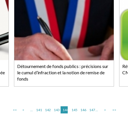
Détournement de fonds publics : précisions sur
Ré
sée
le cumul d’infraction et la notion de remise de
CN
fonds
<<
<
...
141
142
143
144
145
146
147
...
>
>>