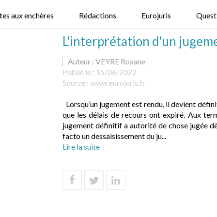
tes aux enchères
Rédactions
Eurojuris
Quest
L'interprétation d'un jugeme
Auteur : VEYRE Roxane
Publié le :
15/06/2022
Source :
www.eurojuris.fr
Lorsqu’un jugement est rendu, il devient définit
que les délais de recours ont expiré. Aux ter
jugement définitif a autorité de chose jugée d
facto un dessaisissement du ju...
Lire la suite