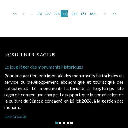
<<
<
...
176
177
178
179
180
181
182
...
>
>>
NOS DERNIERES ACTUS
nts historiques
Cabines de plage : le juge ad
à condition de les asseoir sur 
niale des monuments historiques au
Evocatrices des bains de m
nt économique et touristique des
également un beau sujet doma
ment historique a longtemps été
public, elles donnent lieu
e. Le rapport que la commission de
d’occupation. Saisies par des
cré, en juillet 2026, à la gestion des
hausses, les juridictions adminis
Lire la suite