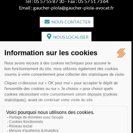
Tél :
05 57 55 87 30
- Fax : 05 57 51 73 64
Email :
gaucher-piola@gaucher-piola-avocat.fr
NOUS CONTACTER
NOUS LOCALISER
CABINET SECONDAIRE
2 bis Avenue de l'Europe
33350 ST MAGNE-DE-CASTILLON
Tél :
05 57 55 87 30
- Fax : 05 57 51 73 64
Email :
gaucher-piola@gaucher-piola-avocat.fr
NOUS CONTACTER
NOUS LOCALISER