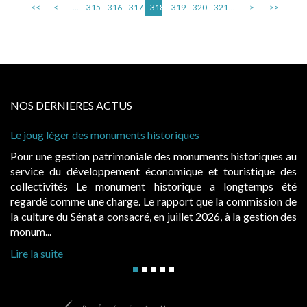
<<
<
...
315
316
317
318
319
320
321
...
>
>>
NOS DERNIERES ACTUS
 historiques
Cabines de plage : le juge admet
à condition de les asseoir sur les
ale des monuments historiques au
Evocatrices des bains de mer,
économique et touristique des
également un beau sujet domania
t historique a longtemps été
public, elles donnent lieu a
Le rapport que la commission de
d’occupation. Saisies par des oc
, en juillet 2026, à la gestion des
hausses, les juridictions administra
Lire la suite