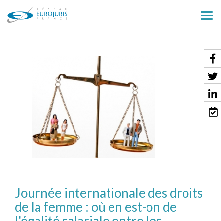
Ouv
le
men
Journée internationale des droits
de la femme : où en est-on de
l'égalité salariale entre les