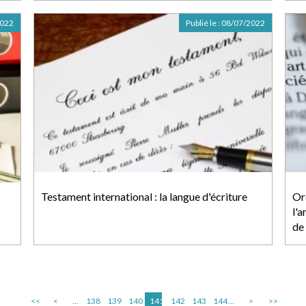
2022
Publié le :
08/07/2022
Testament international : la langue d'écriture
Or
l'
de 
<<
<
...
138
139
140
141
142
143
144
...
>
>>