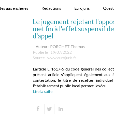
tes aux enchères
Rédactions
Eurojuris
Quest
Le jugement rejetant l'oppos
met fin à l'effet suspensif d
d'appel
Auteur : PORCHET Thomas
Publié le :
19/07/2022
Source :
www.eurojuris.fr
L’article L. 1617-5 du code général des collecti
présent article s'appliquent également aux 
contestation, le titre de recettes individuel
l'établissement public local permet l'exécu...
Lire la suite