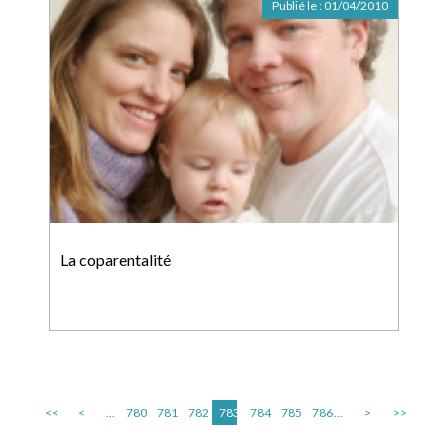
Publié le :
01/04/2010
La coparentalité
<<
<
...
780
781
782
783
784
785
786
...
>
>>