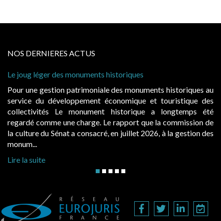
NOS DERNIERES ACTUS
 des monuments historiques
Cabines de plage :
à condition de les 
ion patrimoniale des monuments historiques au
Evocatrices des 
éveloppement économique et touristique des
également un beau 
s Le monument historique a longtemps été
public, elles do
 une charge. Le rapport que la commission de
d’occupation. Sais
énat a consacré, en juillet 2026, à la gestion des
hausses, les juridic
Lire la suite