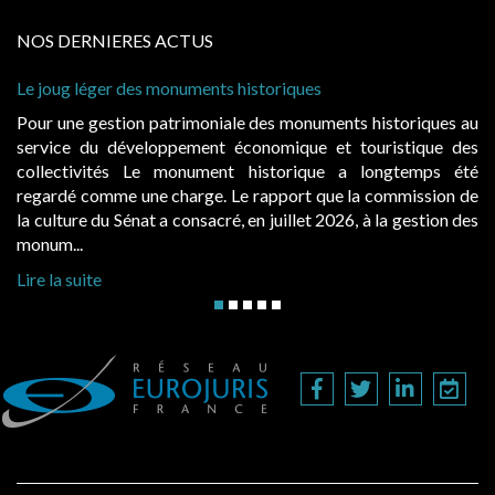
NOS DERNIERES ACTUS
ug léger des monuments historiques
Cabines de
à conditio
une gestion patrimoniale des monuments historiques au
Evocatric
ce du développement économique et touristique des
également
ectivités Le monument historique a longtemps été
public, 
dé comme une charge. Le rapport que la commission de
d’occupat
ture du Sénat a consacré, en juillet 2026, à la gestion des
hausses, le
...
Lire la sui
a suite