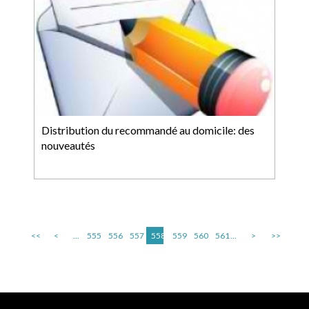
Distribution du recommandé au domicile: des
nouveautés
<<
<
...
555
556
557
558
559
560
561
...
>
>>