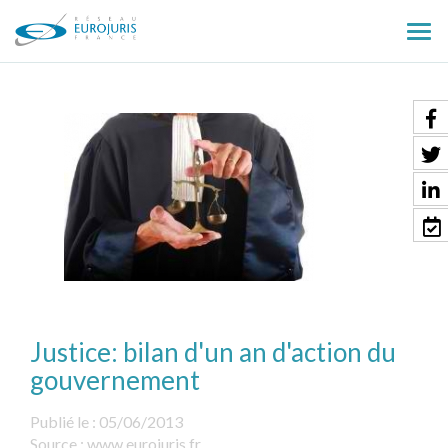
Ouv
le
men
Justice: bilan d'un an d'action du
gouvernement
Publié le :
05/06/2013
Source :
www.eurojuris.fr