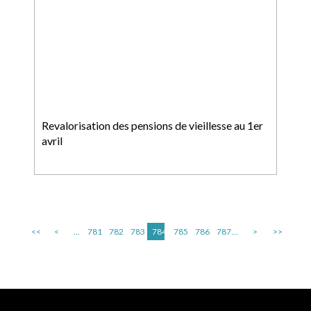
Revalorisation des pensions de vieillesse au 1er
avril
<<
<
...
781
782
783
784
785
786
787
...
>
>>