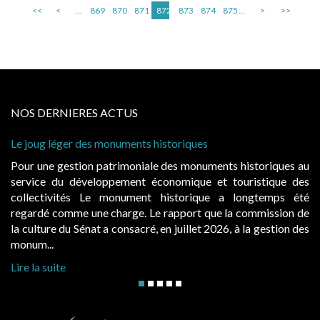
<<
<
...
869
870
871
872
873
874
875
...
>
>>
NOS DERNIERES ACTUS
Le joug léger des monuments historiques
Pour une gestion patrimoniale des monuments historiques au
service du développement économique et touristique des
collectivités Le monument historique a longtemps été
regardé comme une charge. Le rapport que la commission de
la culture du Sénat a consacré, en juillet 2026, à la gestion des
monum...
Lire la suite