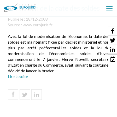
La fixation de la date des soldes
Ouv
le
Publié le :
18/12/2008
men
Source :
www.eurojuris.fr
Avec la loi de modernisation de l'économie, la date des
soldes est maintenant fixée par décret ministériel et non
plus par arrêt préfectoral.Les soldes et la loi de
modernisation de l'économieLes soldes d'hiver
commenceront le 7 janvier. Hervé Novelli, secrétaire
d'Etat en charge du Commerce, avait, suivant la coutume,
décidé de lancer la brader...
Lire la suite