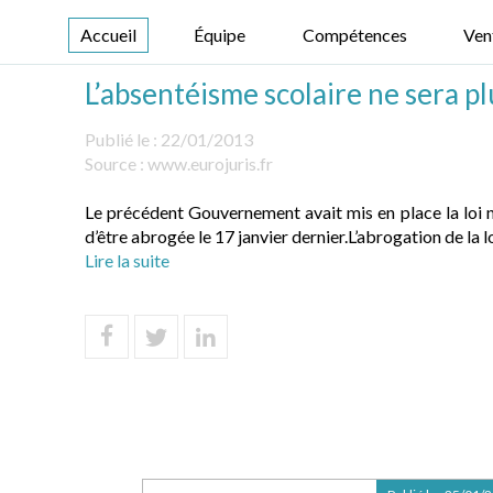
Accueil
Équipe
Compétences
Ven
L’absentéisme scolaire ne sera pl
Publié le :
22/01/2013
Source :
www.eurojuris.fr
Le précédent Gouvernement avait mis en place la loi n
d’être abrogée le 17 janvier dernier.L’abrogation de la l
Lire la suite