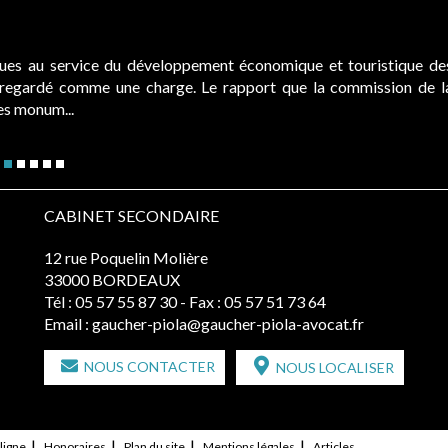
ques au service du développement économique et touristique de
é regardé comme une charge. Le rapport que la commission de l
des monum...
CABINET SECONDAIRE
12 rue Poquelin Molière
33000 BORDEAUX
Tél :
05 57 55 87 30
- Fax : 05 57 51 73 64
Email :
gaucher-piola@gaucher-piola-avocat.fr
NOUS CONTACTER
NOUS LOCALISER
ligne
Honoraires
Plan du site
Mentions légales
Articles