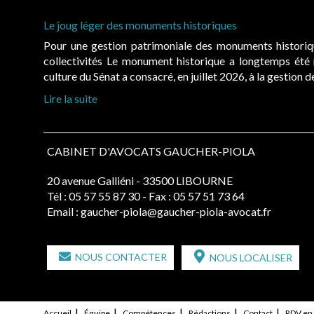
Le joug léger des monuments historiques
Pour une gestion patrimoniale des monuments histori
collectivités Le monument historique a longtemps ét
culture du Sénat a consacré, en juillet 2026, à la gestion 
Lire la suite
CABINET D'AVOCATS GAUCHER-PIOLA
20 avenue Galliéni - 33500 LIBOURNE
Tél :
05 57 55 87 30
- Fax : 05 57 51 73 64
Email :
gaucher-piola@gaucher-piola-avocat.fr
NOUS CONTACTER
NOUS LOCALISER
Accueil
Équipe
Compétences
Rédactions
Contact
RDV en 