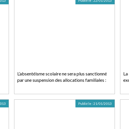
2013
Publié le :
22/01/2013
L’absentéisme scolaire ne sera plus sanctionné
La
par une suspension des allocations familiales :
ex
2013
Publié le :
21/01/2013