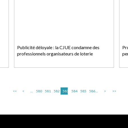
Publicité déloyale : la CJUE condamne des
Pr
professionnels organisateurs de loterie
pe
<<
<
...
580
581
582
583
584
585
586
...
>
>>