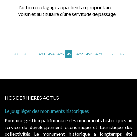
L’action en élagage appartient au propriétaire
voisin et au titulaire d’une servitude de passage
<<
<
...
493
494
495
496
497
498
499
...
>
>>
NOS DERNIERES ACTUS
Cabines de plage : le juge admet des redevances revalorisées,
à condition de les asseoir sur les « avantages procurés »
 au
Evocatrices des bains de mer, les cabanes de plage sont
des
également un beau sujet domanial. Installées sur le domaine
été