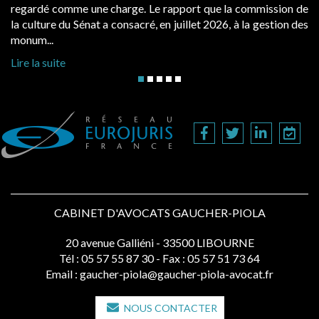
public, elles donnent lieu au paiement d’une redevance
 de
d’occupation. Saisies par des occupants contestant de fortes
 des
hausses, les juridictions administratives ont clarifié les règ...
Lire la suite
CABINET D'AVOCATS GAUCHER-PIOLA
20 avenue Galliéni - 33500 LIBOURNE
Tél :
05 57 55 87 30
- Fax : 05 57 51 73 64
Email :
gaucher-piola@gaucher-piola-avocat.fr
NOUS CONTACTER