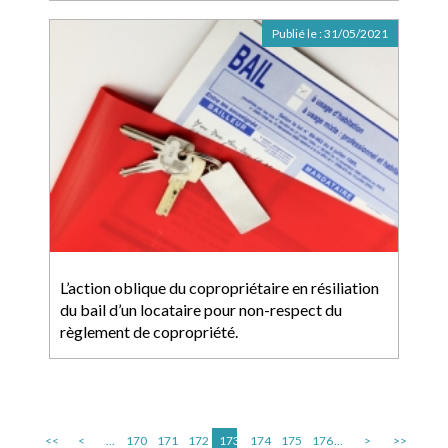
Publié le :
31/05/2021
L’action oblique du copropriétaire en résiliation
du bail d’un locataire pour non-respect du
règlement de copropriété.
<<
<
...
170
171
172
173
174
175
176
...
>
>>