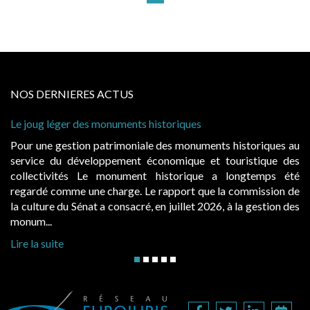
NOS DERNIERES ACTUS
onuments historiques
Cabines de plage : le ju
à condition de les asseoi
atrimoniale des monuments historiques au
Evocatrices des bains
ppement économique et touristique des
également un beau sujet
 monument historique a longtemps été
public, elles donnent
charge. Le rapport que la commission de
d’occupation. Saisies p
a consacré, en juillet 2026, à la gestion des
hausses, les juridictions 
Lire la suite