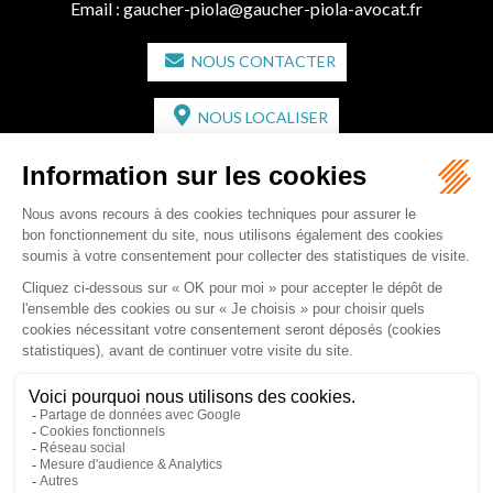
Email :
gaucher-piola@gaucher-piola-avocat.fr
NOUS CONTACTER
NOUS LOCALISER
CABINET SECONDAIRE
2 bis Avenue de l'Europe
33350 ST MAGNE-DE-CASTILLON
Tél :
05 57 55 87 30
- Fax : 05 57 51 73 64
Email :
gaucher-piola@gaucher-piola-avocat.fr
NOUS CONTACTER
NOUS LOCALISER