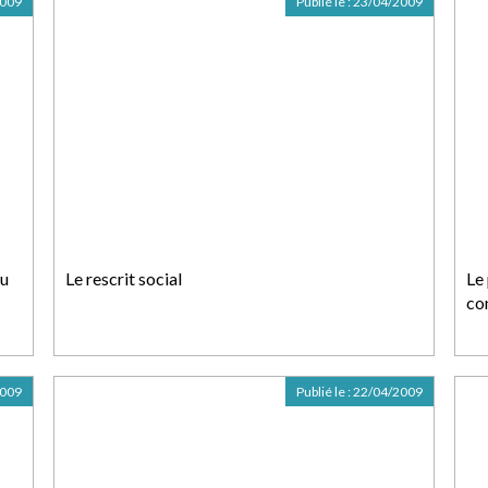
2009
Publié le :
23/04/2009
vu
Le rescrit social
Le 
co
2009
Publié le :
22/04/2009