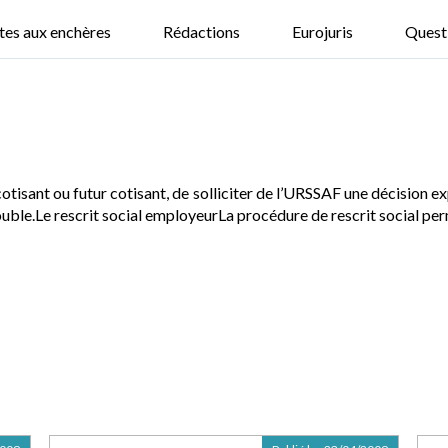
tes aux enchères
Rédactions
Eurojuris
Quest
tisant ou futur cotisant, de solliciter de l’URSSAF une décision expl
uble.Le rescrit social employeurLa procédure de rescrit social perm