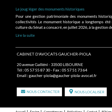
Le joug léger des monuments historiques
Pour une gestion patrimoniale des monuments histori
collectivités Le monument historique a longtemps ét
culture du Sénat a consacré, en juillet 2026, à la gestion 
Lire la suite
CABINET D'AVOCATS GAUCHER-PIOLA
20 avenue Galliéni - 33500 LIBOURNE
Tél :
05 57 55 87 30
- Fax : 05 57 51 73 64
Email :
gaucher-piola@gaucher-piola-avocat.fr
NOUS CONTACTER
NOUS LOCALISER
Accueil
Équipe
Compétences
Rédactions
Contact
RDV en 