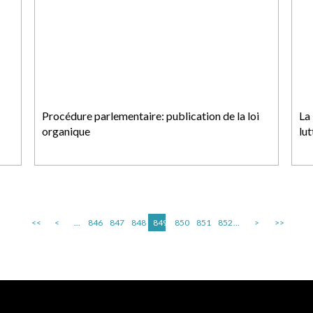
Procédure parlementaire: publication de la loi
La 
organique
lut
<<
<
...
846
847
848
849
850
851
852
...
>
>>