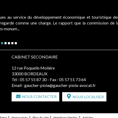
ques au service du développement économique et touristique de
é regardé comme une charge. Le rapport que la commission de l
des monum...
CABINET SECONDAIRE
12 rue Poquelin Molière
33000 BORDEAUX
Tél :
05 57 55 87 30
- Fax : 05 57 51 73 64
Email :
gaucher-piola@gaucher-piola-avocat.fr
NOUS CONTACTER
NOUS LOCALISER
ligne
Honoraires
Plan du site
Mentions légales
Articles