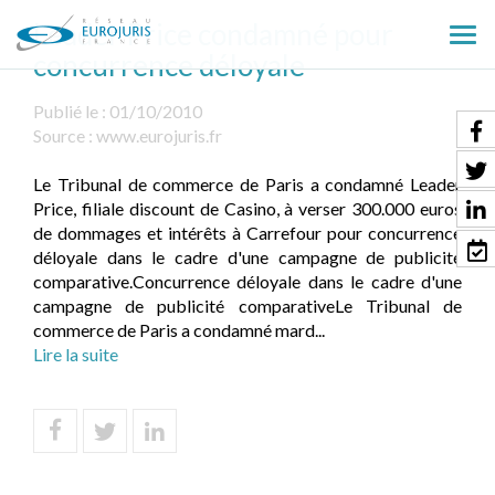
Leader Price condamné pour
Ouv
concurrence déloyale
le
men
Publié le :
01/10/2010
Source :
www.eurojuris.fr
Le Tribunal de commerce de Paris a condamné Leader
Price, filiale discount de Casino, à verser 300.000 euros
de dommages et intérêts à Carrefour pour concurrence
déloyale dans le cadre d'une campagne de publicité
comparative.Concurrence déloyale dans le cadre d'une
campagne de publicité comparativeLe Tribunal de
commerce de Paris a condamné mard...
Lire la suite