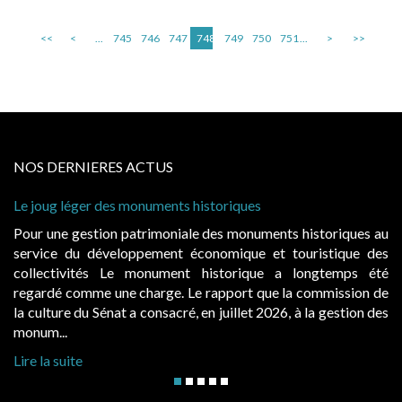
<<
<
...
745
746
747
748
749
750
751
...
>
>>
NOS DERNIERES ACTUS
Le joug léger des monuments historiques
Cab
à c
Pour une gestion patrimoniale des monuments historiques au
Ev
service du développement économique et touristique des
ég
collectivités Le monument historique a longtemps été
pu
regardé comme une charge. Le rapport que la commission de
d’
la culture du Sénat a consacré, en juillet 2026, à la gestion des
hau
monum...
Lir
Lire la suite