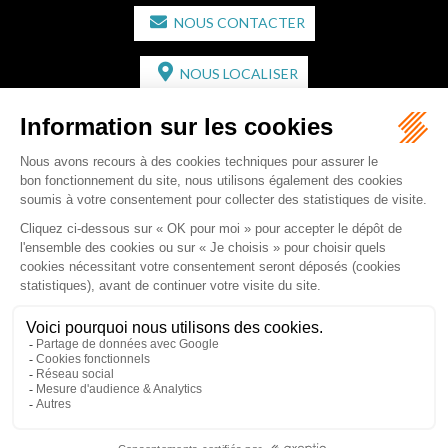
NOUS CONTACTER
NOUS LOCALISER
CABINET SECONDAIRE
2 bis Avenue de l'Europe
33350 ST MAGNE-DE-CASTILLON
Tél :
05 57 55 87 30
- Fax : 05 57 51 73 64
Email :
gaucher-piola@gaucher-piola-avocat.fr
NOUS CONTACTER
NOUS LOCALISER
Accueil
Équipe
Compétences
Rédactions
Contact
RDV en ligne
Honoraires
Plan du site
Mentions légales
Articles