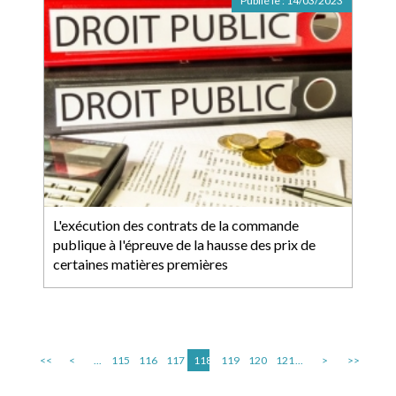
Publié le :
14/03/2023
L'exécution des contrats de la commande
publique à l'épreuve de la hausse des prix de
certaines matières premières
<<
<
...
115
116
117
118
119
120
121
...
>
>>