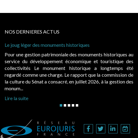
NOS DERNIERES ACTUS
storiques
Cabines de plage : le juge admet de
à condition de les asseoir sur les « 
 des monuments historiques au
Evocatrices des bains de mer, le
onomique et touristique des
également un beau sujet domanial. 
historique a longtemps été
public, elles donnent lieu au p
rapport que la commission de
d’occupation. Saisies par des occup
n juillet 2026, à la gestion des
hausses, les juridictions administrativ
Lire la suite