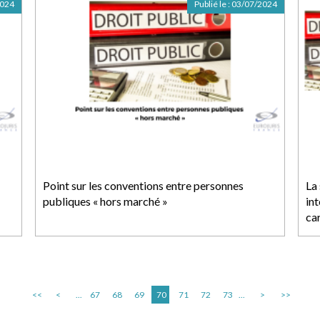
2024
Publié le :
03/07/2024
Point sur les conventions entre personnes
La 
publiques « hors marché »
int
ca
<<
<
...
67
68
69
70
71
72
73
...
>
>>