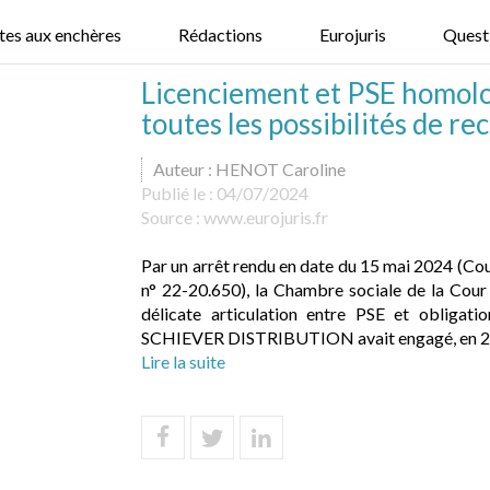
tes aux enchères
Rédactions
Eurojuris
Quest
Licenciement et PSE homolog
toutes les possibilités de r
Auteur : HENOT Caroline
Publié le :
04/07/2024
Source :
www.eurojuris.fr
Par un arrêt rendu en date du 15 mai 2024 (Co
n° 22-20.650), la Chambre sociale de la Cour 
délicate articulation entre PSE et obligati
SCHIEVER DISTRIBUTION avait engagé, en 201
Lire la suite