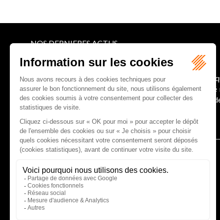
NOS DERNIERES ACTUS
Le joug léger des monuments historiques
Pour une gestion patrimoniale des monuments histori
collectivités Le monument historique a longtemps ét
culture du Sénat a consacré, en juillet 2026, à la gestion 
Lire la suite
CABINET D'AVOCATS GAUCHER-PIOLA
20 avenue Galliéni - 33500 LIBOURNE
Tél :
05 57 55 87 30
- Fax : 05 57 51 73 64
Email :
gaucher-piola@gaucher-piola-avocat.fr