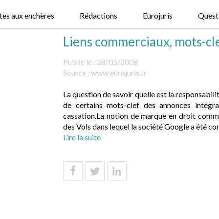
tes aux enchères
Rédactions
Eurojuris
Quest
Liens commerciaux, mots-cl
Publié le :
28/05/2008
Source :
www.eurojuris.fr
La question de savoir quelle est la responsabilit
de certains mots-clef des annonces intégr
cassation.La notion de marque en droit com
des Vols dans lequel la société Google a été co
Lire la suite