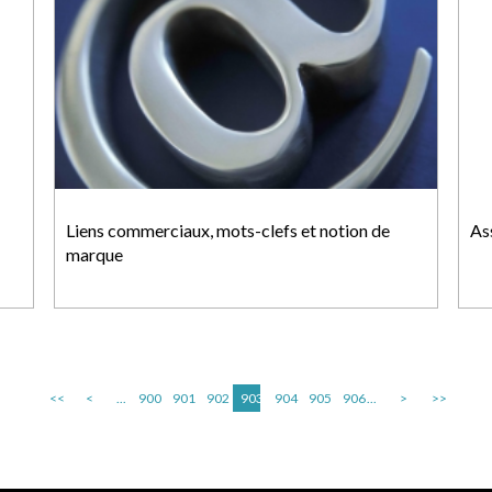
Liens commerciaux, mots-clefs et notion de
As
marque
<<
<
...
900
901
902
903
904
905
906
...
>
>>