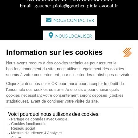
Email :
gaucher-piola@gaucher-piola-avocat.fr
NOUS CONTACTER
NOUS LOCALISER
CABINET SECONDAIRE
2 bis Avenue de l'Europe
33350 ST MAGNE-DE-CASTILLON
Tél :
05 57 55 87 30
- Fax : 05 57 51 73 64
Email :
gaucher-piola@gaucher-piola-avocat.fr
NOUS CONTACTER
NOUS LOCALISER