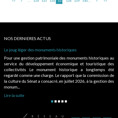
<<
<
...
134
135
136
137
138
139
140
...
>
>>
NOS DERNIERES ACTUS
e joug léger des monuments historiques
Cabin
à con
our une gestion patrimoniale des monuments historiques au
Evoca
ervice du développement économique et touristique des
égale
ollectivités Le monument historique a longtemps été
publ
egardé comme une charge. Le rapport que la commission de
d’occ
a culture du Sénat a consacré, en juillet 2026, à la gestion des
hausse
onum...
Lire l
ire la suite