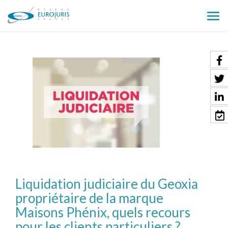
Ouv
le
men
Liquidation judiciaire du Geoxia
propriétaire de la marque
Maisons Phénix, quels recours
pour les clients particuliers ?