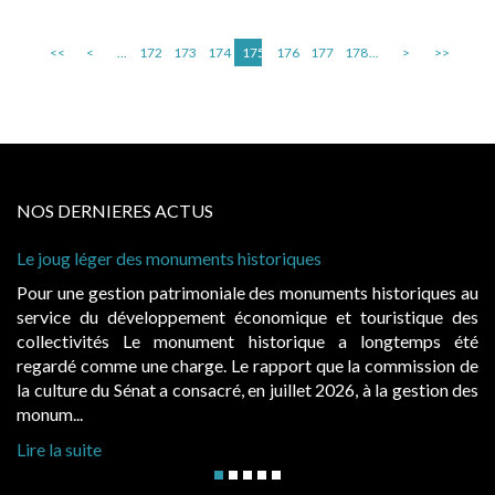
<<
<
...
172
173
174
175
176
177
178
...
>
>>
NOS DERNIERES ACTUS
Cabines de plage : le juge admet des redevances rev
à condition de les asseoir sur les « avantages procur
historiques au
Evocatrices des bains de mer, les cabanes de p
uristique des
également un beau sujet domanial. Installées sur 
ongtemps été
public, elles donnent lieu au paiement d’une 
 commission de
d’occupation. Saisies par des occupants contestant
 la gestion des
hausses, les juridictions administratives ont clarifié le
Lire la suite