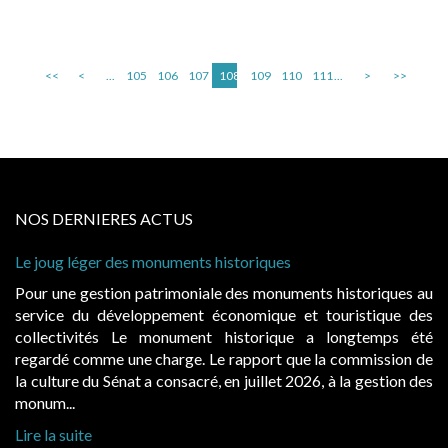
<<
<
...
105
106
107
108
109
110
111
...
>
>>
NOS DERNIERES ACTUS
 historiques
Cabines de plage : le juge admet
à condition de les asseoir sur les
ale des monuments historiques au
Evocatrices des bains de mer,
économique et touristique des
également un beau sujet domania
t historique a longtemps été
public, elles donnent lieu a
Le rapport que la commission de
d’occupation. Saisies par des oc
, en juillet 2026, à la gestion des
hausses, les juridictions administra
Lire la suite