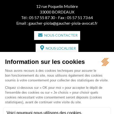
12 rue Poquelin Molière
33000 BORDEAUX
Tél :
05 57 55 87 30
- Fax : 05 57 51 73 64
Email :
gaucher-piola@gaucher-piola-avocat.fr
NOUS CONTACTER
NOUS LOCALISER
CABINET SECONDAIRE
2 bis Avenue de l'Europe
33350 ST MAGNE-DE-CASTILLON
Tél :
05 57 55 87 30
- Fax : 05 57 51 73 64
Email :
gaucher-piola@gaucher-piola-avocat.fr
NOUS CONTACTER
NOUS LOCALISER