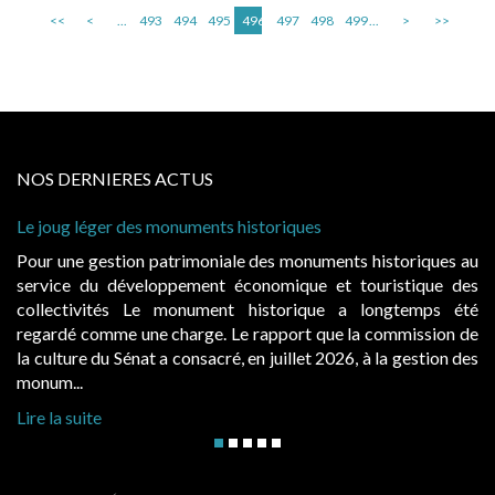
<<
<
...
493
494
495
496
497
498
499
...
>
>>
NOS DERNIERES ACTUS
storiques
Cabines de plage : le juge admet de
à condition de les asseoir sur les « 
 des monuments historiques au
Evocatrices des bains de mer, le
onomique et touristique des
également un beau sujet domanial. 
historique a longtemps été
public, elles donnent lieu au p
rapport que la commission de
d’occupation. Saisies par des occup
n juillet 2026, à la gestion des
hausses, les juridictions administrativ
Lire la suite