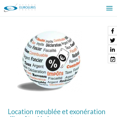
Ouv
le
men
Location meublée et exonération