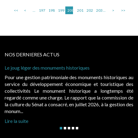
<<
<
...
197
198
199
200
201
202
203
...
>
>>
NOS DERNIERES ACTUS
riques
Cabines de plage : le juge admet des r
à condition de les asseoir sur les « ava
s monuments historiques au
Evocatrices des bains de mer, les 
mique et touristique des
également un beau sujet domanial. Ins
torique a longtemps été
public, elles donnent lieu au paie
pport que la commission de
d’occupation. Saisies par des occupan
uillet 2026, à la gestion des
hausses, les juridictions administratives 
Lire la suite