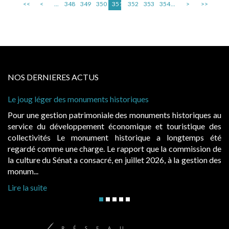
<<
<
...
348
349
350
351
352
353
354
...
>
>>
NOS DERNIERES ACTUS
 historiques
Cabines de plage : le juge admet
à condition de les asseoir sur les
ale des monuments historiques au
Evocatrices des bains de mer,
économique et touristique des
également un beau sujet domania
t historique a longtemps été
public, elles donnent lieu a
Le rapport que la commission de
d’occupation. Saisies par des oc
, en juillet 2026, à la gestion des
hausses, les juridictions administra
Lire la suite