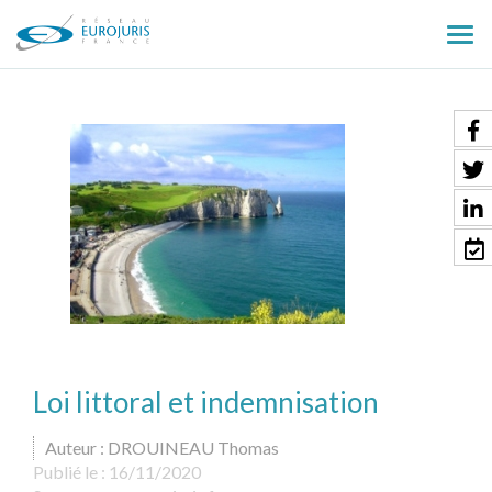
Ouv
le
men
Loi littoral et indemnisation
Auteur : DROUINEAU Thomas
Publié le :
16/11/2020