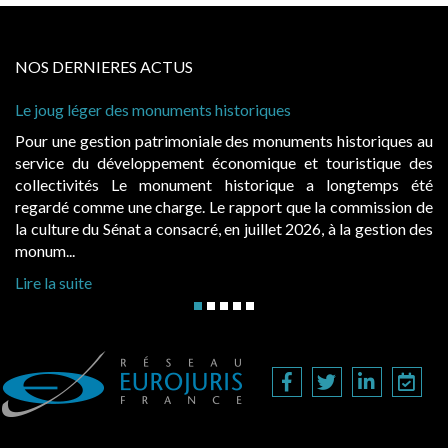
NOS DERNIERES ACTUS
 historiques
Cabines de plage : le juge admet
à condition de les asseoir sur les
ale des monuments historiques au
Evocatrices des bains de mer,
économique et touristique des
également un beau sujet domania
t historique a longtemps été
public, elles donnent lieu a
Le rapport que la commission de
d’occupation. Saisies par des oc
, en juillet 2026, à la gestion des
hausses, les juridictions administra
Lire la suite