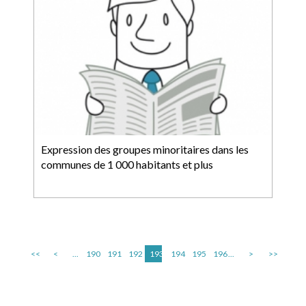
Expression des groupes minoritaires dans les
communes de 1 000 habitants et plus
<<
<
...
190
191
192
193
194
195
196
...
>
>>