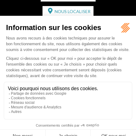
NOUS LOCALISER
CABINET SECONDAIRE
2 bis Avenue de l'Europe
33350 ST MAGNE-DE-CASTILLON
Tél :
05 57 55 87 30
- Fax : 05 57 51 73 64
Email :
gaucher-piola@gaucher-piola-avocat.fr
NOUS CONTACTER
NOUS LOCALISER
Accueil
Équipe
Compétences
Rédactions
Contact
RDV en ligne
Honoraires
Plan du site
Mentions légales
Articles
Septeo Digital & Services © 2019