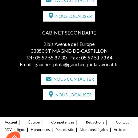
NOUS CONTACTER
NOUS LOCALISER
CABINET SECONDAIRE
2 bis Avenue de l'Europe
33350 ST MAGNE-DE-CASTILLON
Tél :
05 57 55 87 30
- Fax : 05 57 51 73 64
Email :
gaucher-piola@gaucher-piola-avocat.fr
NOUS CONTACTER
NOUS LOCALISER
Accueil
Équipe
Compétences
Rédactions
Contact
RDV en ligne
Honoraires
Plan du site
Mentions légales
Articles