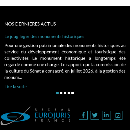
NOS DERNIERES ACTUS
uments historiques
Cabines de plage : le juge
à condition de les asseoir s
imoniale des monuments historiques au
Evocatrices des bains de
ement économique et touristique des
également un beau sujet do
nument historique a longtemps été
public, elles donnent l
rge. Le rapport que la commission de
d’occupation. Saisies par 
onsacré, en juillet 2026, à la gestion des
hausses, les juridictions adm
Lire la suite