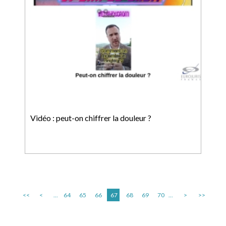
Vidéo : peut-on chiffrer la douleur ?
<<
<
...
64
65
66
67
68
69
70
...
>
>>