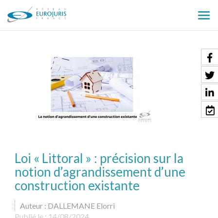
Ouv
le
men
Loi « Littoral » : précision sur la
notion d’agrandissement d’une
construction existante
Auteur : DALLEMANE Elorri
Publié le :
14/08/2024