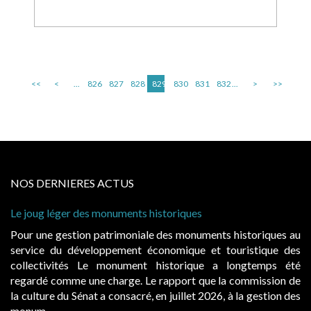
<<
<
...
826
827
828
829
830
831
832
...
>
>>
NOS DERNIERES ACTUS
Le joug léger des monuments historiques
Pour une gestion patrimoniale des monuments historiques au
service du développement économique et touristique des
collectivités Le monument historique a longtemps été
regardé comme une charge. Le rapport que la commission de
la culture du Sénat a consacré, en juillet 2026, à la gestion des
monum...