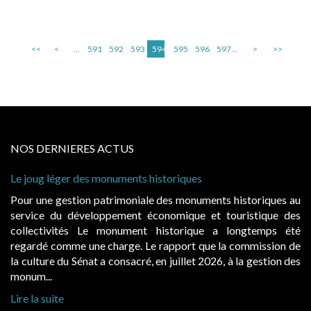
<<
<
...
591
592
593
594
595
596
597
...
>
>>
NOS DERNIERES ACTUS
Le joug léger des monuments historiques
Pour une gestion patrimoniale des monuments historiques au
service du développement économique et touristique des
collectivités Le monument historique a longtemps été
regardé comme une charge. Le rapport que la commission de
la culture du Sénat a consacré, en juillet 2026, à la gestion des
monum...
Lire la suite