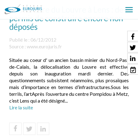
L’ouverture du Louvre à Lens : des
Ouv
permis de construire encore non
le
déposés
men
Publié le :
06/12/2012
Source :
www.eurojuris.fr
Située au coeur d' un ancien bassin minier du Nord-Pas-
de-Calais, la délocalisation du Louvre est effective
depuis son inauguration mardi dernier. Des
questionnements subsistent néanmoins, plus prosaïques
mais d’importance en termes d’infrastructures.Sous les
terrils, l’artAprès l’ouverture du centre Pompidou à Metz,
c’est Lens qui a été désigné...
Lire la suite