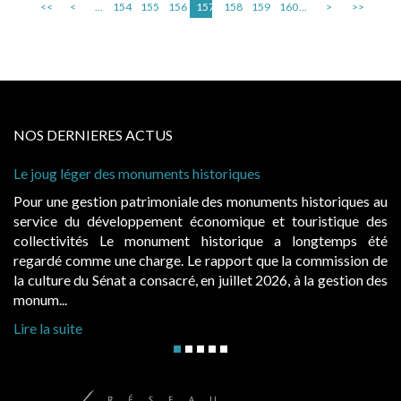
<<
<
...
154
155
156
157
158
159
160
...
>
>>
NOS DERNIERES ACTUS
 historiques
Cabines de plage : le juge admet
à condition de les asseoir sur les
ale des monuments historiques au
Evocatrices des bains de mer,
économique et touristique des
également un beau sujet domania
t historique a longtemps été
public, elles donnent lieu a
Le rapport que la commission de
d’occupation. Saisies par des oc
, en juillet 2026, à la gestion des
hausses, les juridictions administra
Lire la suite