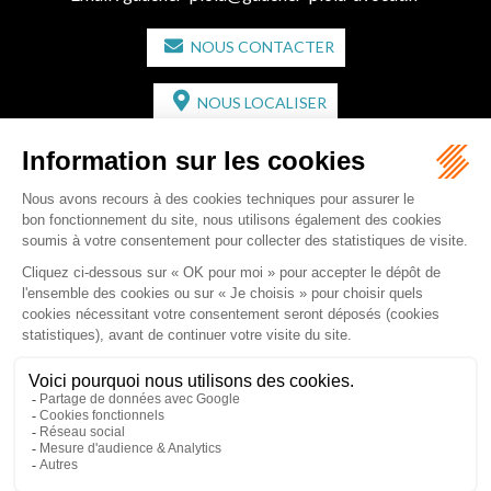
NOUS CONTACTER
NOUS LOCALISER
CABINET SECONDAIRE
2 bis Avenue de l'Europe
33350 ST MAGNE-DE-CASTILLON
Tél :
05 57 55 87 30
- Fax : 05 57 51 73 64
Email :
gaucher-piola@gaucher-piola-avocat.fr
NOUS CONTACTER
NOUS LOCALISER
Accueil
Équipe
Compétences
Rédactions
Contact