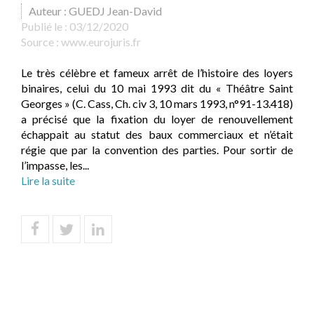
Auteur : GUEDJ Jean-David
Publié le :
03/12/2020
Source :
www.eurojuris.fr
Le très célèbre et fameux arrêt de l’histoire des loyers
binaires, celui du 10 mai 1993 dit du « Théâtre Saint
Georges » (C. Cass, Ch. civ 3, 10 mars 1993, n°91-13.418)
a précisé que la fixation du loyer de renouvellement
échappait au statut des baux commerciaux et n’était
régie que par la convention des parties. Pour sortir de
l’impasse, les...
Lire la suite