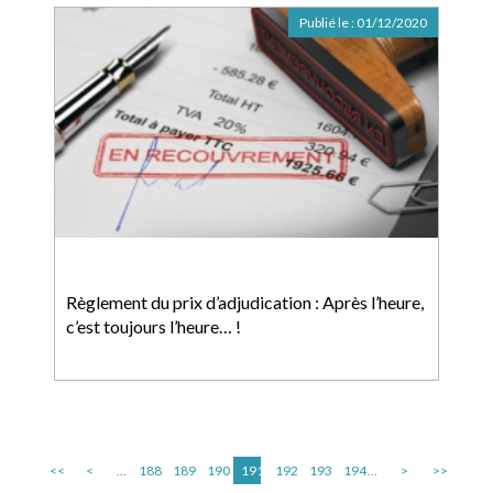
Publié le :
01/12/2020
Règlement du prix d’adjudication : Après l’heure,
c’est toujours l’heure… !
<<
<
...
188
189
190
191
192
193
194
...
>
>>