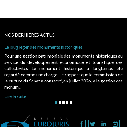
NOS DERNIERES ACTUS
uments historiques
Cabines de plage : le juge
à condition de les asseoir s
imoniale des monuments historiques au
Evocatrices des bains de
ement économique et touristique des
également un beau sujet do
nument historique a longtemps été
public, elles donnent l
rge. Le rapport que la commission de
d’occupation. Saisies par 
onsacré, en juillet 2026, à la gestion des
hausses, les juridictions adm
Lire la suite