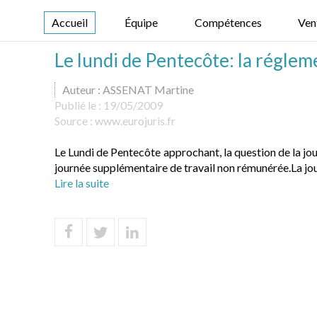
Accueil
Équipe
Compétences
Ven
Le lundi de Pentecôte: la réglem
Auteur : ASSENAT Martine
Publié le :
19/05/2009
Source :
www.eurojuris.fr
Le Lundi de Pentecôte approchant, la question de la jour
journée supplémentaire de travail non rémunérée.La journ
Lire la suite