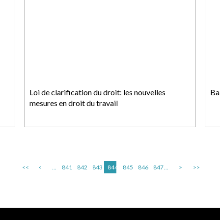
Loi de clarification du droit: les nouvelles
Bai
mesures en droit du travail
<<
<
...
841
842
843
844
845
846
847
...
>
>>