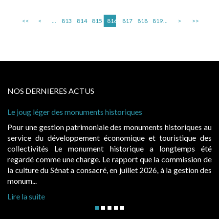
<<
<
...
813
814
815
816
817
818
819
...
>
>>
NOS DERNIERES ACTUS
Le joug léger des monuments historiques
Pour une gestion patrimoniale des monuments historiques au
service du développement économique et touristique des
collectivités Le monument historique a longtemps été
regardé comme une charge. Le rapport que la commission de
la culture du Sénat a consacré, en juillet 2026, à la gestion des
monum...
Lire la suite