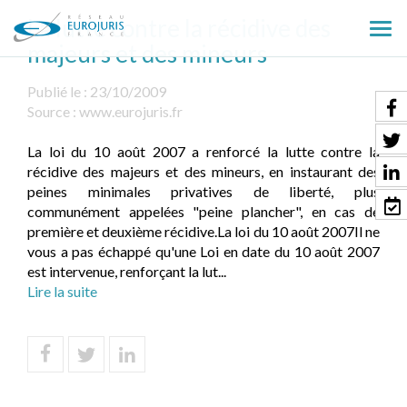
La lutte contre la récidive des
Ouv
majeurs et des mineurs
le
men
Publié le :
23/10/2009
Source :
www.eurojuris.fr
La loi du 10 août 2007 a renforcé la lutte contre la
récidive des majeurs et des mineurs, en instaurant des
peines minimales privatives de liberté, plus
communément appelées "peine plancher", en cas de
première et deuxième récidive.La loi du 10 août 2007Il ne
vous a pas échappé qu'une Loi en date du 10 août 2007
est intervenue, renforçant la lut...
Lire la suite