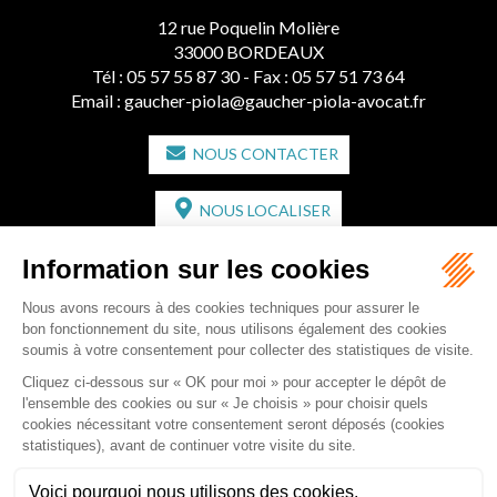
12 rue Poquelin Molière
33000 BORDEAUX
Tél :
05 57 55 87 30
- Fax : 05 57 51 73 64
Email :
gaucher-piola@gaucher-piola-avocat.fr
NOUS CONTACTER
NOUS LOCALISER
CABINET SECONDAIRE
2 bis Avenue de l'Europe
33350 ST MAGNE-DE-CASTILLON
Tél :
05 57 55 87 30
- Fax : 05 57 51 73 64
Email :
gaucher-piola@gaucher-piola-avocat.fr
NOUS CONTACTER
NOUS LOCALISER