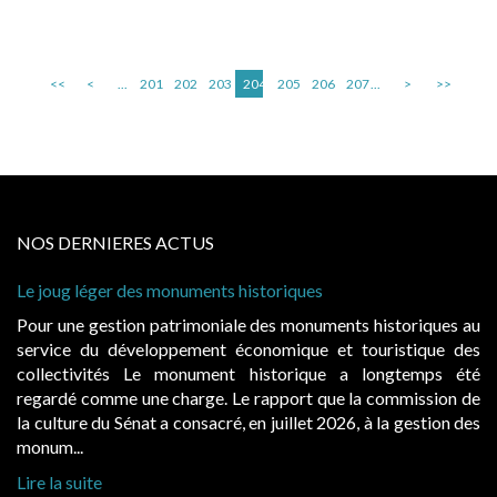
<<
<
...
201
202
203
204
205
206
207
...
>
>>
NOS DERNIERES ACTUS
s monuments historiques
Cabines de plage : le
à condition de les ass
 patrimoniale des monuments historiques au
Evocatrices des bai
loppement économique et touristique des
également un beau su
Le monument historique a longtemps été
public, elles donn
ne charge. Le rapport que la commission de
d’occupation. Saisies
t a consacré, en juillet 2026, à la gestion des
hausses, les juridictio
Lire la suite