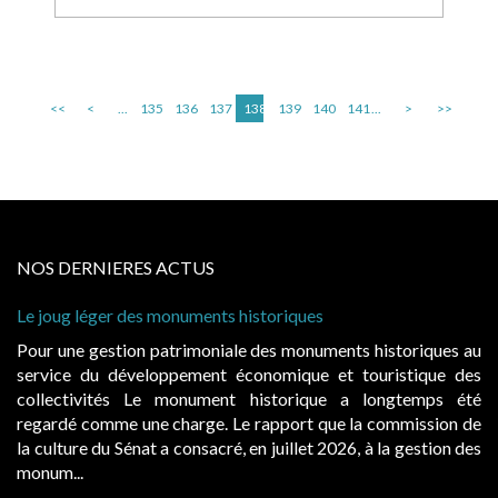
<<
<
...
135
136
137
138
139
140
141
...
>
>>
NOS DERNIERES ACTUS
 historiques
Cabines de plage : le juge admet
à condition de les asseoir sur les
ale des monuments historiques au
Evocatrices des bains de mer,
économique et touristique des
également un beau sujet domania
t historique a longtemps été
public, elles donnent lieu a
Le rapport que la commission de
d’occupation. Saisies par des oc
, en juillet 2026, à la gestion des
hausses, les juridictions administra