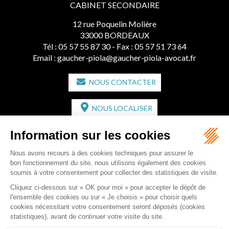
CABINET SECONDAIRE
12 rue Poquelin Molière
33000 BORDEAUX
Tél :
05 57 55 87 30
- Fax : 05 57 51 73 64
Email :
gaucher-piola@gaucher-piola-avocat.fr
NOUS CONTACTER
NOUS LOCALISER
CABINET SECONDAIRE
2 bis Avenue de l'Europe
33350 ST MAGNE-DE-CASTILLON
Tél :
05 57 55 87 30
- Fax : 05 57 51 73 64
Email :
gaucher-piola@gaucher-piola-avocat.fr
NOUS CONTACTER