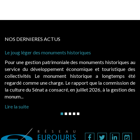
NOS DERNIERES ACTUS
 des monuments historiques
Cabines de plage :
à condition de les 
ion patrimoniale des monuments historiques au
Evocatrices des 
éveloppement économique et touristique des
également un beau 
s Le monument historique a longtemps été
public, elles do
 une charge. Le rapport que la commission de
d’occupation. Sais
énat a consacré, en juillet 2026, à la gestion des
hausses, les juridic
Lire la suite