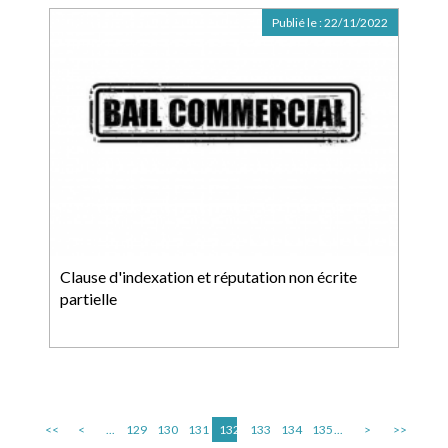
Publié le :
22/11/2022
Clause d'indexation et réputation non écrite
partielle
<<
<
...
129
130
131
132
133
134
135
...
>
>>