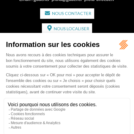
NOUS CONTACTER
NOUS LOCALISER
CABINET SECONDAIRE
2 bis Avenue de l'Europe
33350 ST MAGNE-DE-CASTILLON
Tél :
05 57 55 87 30
- Fax : 05 57 51 73 64
Email :
gaucher-piola@gaucher-piola-avocat.fr
NOUS CONTACTER
NOUS LOCALISER
Accueil
Équipe
Compétences
Rédactions
Contact