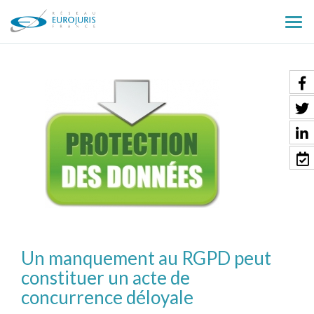
Ouv
le
men
Un manquement au RGPD peut
constituer un acte de
concurrence déloyale