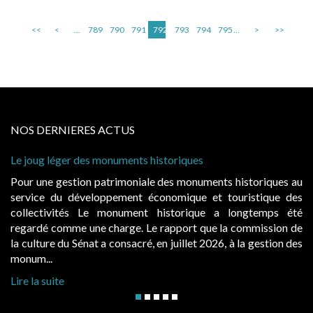
<<
<
...
789
790
791
792
793
794
795
...
>
>>
NOS DERNIERES ACTUS
Le joug léger des monuments historiques
Pour une gestion patrimoniale des monuments historiques au
service du développement économique et touristique des
collectivités Le monument historique a longtemps été
regardé comme une charge. Le rapport que la commission de
la culture du Sénat a consacré, en juillet 2026, à la gestion des
monum...
Lire la suite