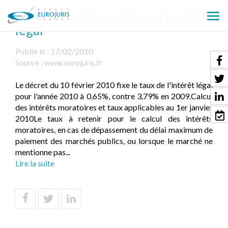
Marchés publics et taux d'intérêt
Ouv
légal
le
men
Publié le :
17/02/2010
Source :
www.eurojuris.fr
Le décret du 10 février 2010 fixe le taux de l'intérêt légal
pour l'année 2010 à 0,65%, contre 3,79% en 2009.Calcul
des intérêts moratoires et taux applicables au 1er janvier
2010Le taux à retenir pour le calcul des intérêts
moratoires, en cas de dépassement du délai maximum de
paiement des marchés publics, ou lorsque le marché ne
mentionne pas...
Lire la suite