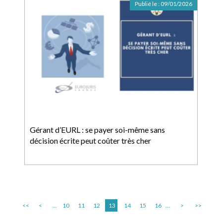
Publié le :
09/01/2026
Gérant d’EURL : se payer soi-même sans
décision écrite peut coûter très cher
<<
<
...
10
11
12
13
14
15
16
...
>
>>