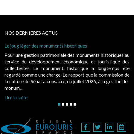
NOS DERNIERES ACTUS
 léger des monuments historiques
Cabines de 
à condition 
e gestion patrimoniale des monuments historiques au
Evocatrice
e du développement économique et touristique des
également u
tivités Le monument historique a longtemps été
public, el
 comme une charge. Le rapport que la commission de
d’occupatio
re du Sénat a consacré, en juillet 2026, à la gestion des
hausses, les 
..
Lire la suite
suite